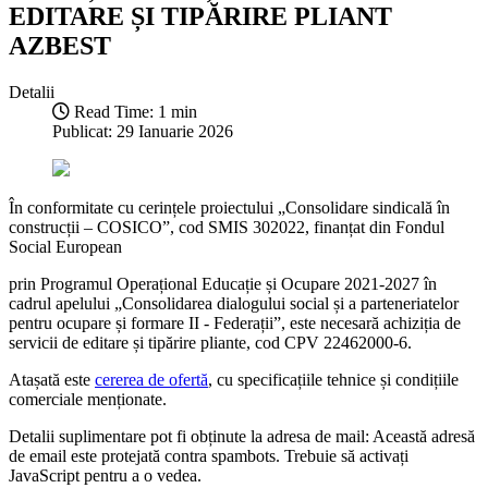
EDITARE ȘI TIPĂRIRE PLIANT
AZBEST
Detalii
Read Time: 1 min
Publicat: 29 Ianuarie 2026
În conformitate cu cerințele proiectului „Consolidare sindicală în
construcții – COSICO”, cod SMIS 302022, finanțat din Fondul
Social European
prin Programul Operațional Educație și Ocupare 2021-2027 în
cadrul apelului „Consolidarea dialogului social și a parteneriatelor
pentru ocupare și formare II - Federații”, este necesară achiziția de
servicii de editare și tipărire pliante, cod CPV 22462000-6.
Atașată este
cererea de ofertă
, cu specificațiile tehnice și condițiile
comerciale menționate.
Detalii suplimentare pot fi obținute la adresa de mail:
Această adresă
de email este protejată contra spambots. Trebuie să activați
JavaScript pentru a o vedea.