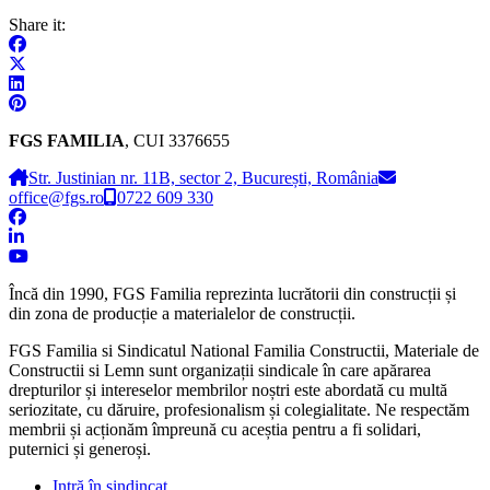
Share it:
FGS FAMILIA
, CUI 3376655
Str. Justinian nr. 11B, sector 2, București, România
office@fgs.ro
0722 609 330
Încă din 1990, FGS Familia reprezinta lucrătorii din construcții și
din zona de producție a materialelor de construcții.
FGS Familia si Sindicatul National Familia Constructii, Materiale de
Constructii si Lemn sunt organizații sindicale în care apărarea
drepturilor și intereselor membrilor noștri este abordată cu multă
seriozitate, cu dăruire, profesionalism și colegialitate. Ne respectăm
membrii și acționăm împreună cu aceștia pentru a fi solidari,
puternici și generoși.
Intră în sindincat