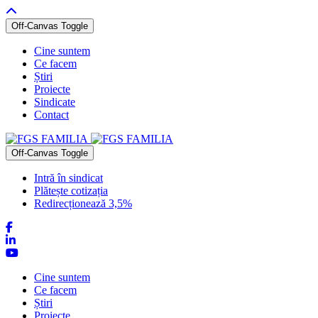
Off-Canvas Toggle
Cine suntem
Ce facem
Știri
Proiecte
Sindicate
Contact
Off-Canvas Toggle
Intră în sindicat
Plătește cotizația
Redirecționează 3,5%
Cine suntem
Ce facem
Știri
Proiecte