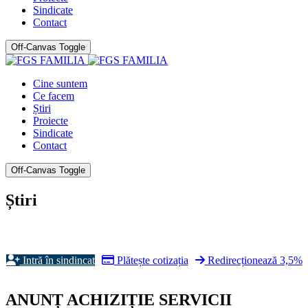
Sindicate
Contact
Off-Canvas Toggle
Cine suntem
Ce facem
Știri
Proiecte
Sindicate
Contact
Off-Canvas Toggle
Știri
Intră în sindincat
Plătește cotizația
Redirecționează 3,5%
ANUNȚ ACHIZIȚIE SERVICII