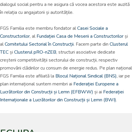
dialogul social pentru a ne asigura că vocea acestora este auzită
în relația cu angajatorii și autoritățile.
FGS Familia este membru fondator al
Casei Sociale a
Constructorilor
, al
Fundației Casa de Meserii a Constructorilor
și
al
Comitetului Sectorial în Construcții
. Facem parte din
Clusterul
TEC
și
Clusterul pRO-nZEB
, structuri asociative dedicate
creșterii competitivității sectorului de construcții, respectiv
promovării clădirilor cu consum de energie redus. Pe plan național
FGS Familia este afiliată la
Blocul Național Sindical (BNS)
, iar pe
plan internațional suntem membri ai
Federației Europene a
Lucrătorilor din Construcții și Lemn (EFBWW)
și ai
Federației
Internaționale a Lucrătorilor din Construcții și Lemn (BWI)
.