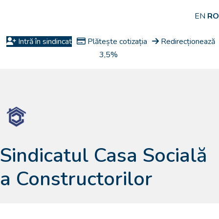
EN
RO
Intră în sindincat
Plătește cotizația
Redirecționează
3,5%
Sindicatul Casa Socială
a Constructorilor